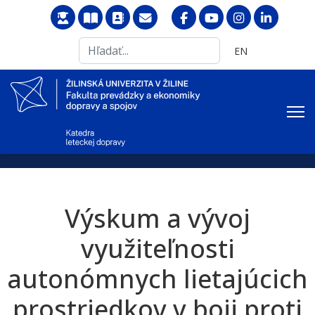
Search
Vyberte váš jazyk
EN
...
Výskum a vývoj
využiteľnosti
autonómnych lietajúcich
prostriedkov v boji proti