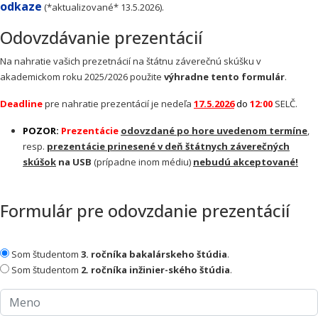
odkaze
(*aktualizované* 13.5.2026).
Odovzdávanie prezentácií
Na nahratie vašich prezetnácií na štátnu záverečnú skúšku v
akademickom roku 2025/2026 použite
výhradne tento formulár
.
Deadline
pre nahratie prezentácií je nedeľa
17.5.2026
do
12:00
SELČ.
POZOR:
Prezentácie
odovzdané po hore uvedenom termíne
,
resp.
prezentácie prinesené v deň štátnych záverečných
skúšok
na USB
(prípadne inom médiu)
nebudú akceptované!
Formulár pre odovzdanie prezentácií
Som študentom
3. ročníka bakalárskeho štúdia
.
Som študentom
2. ročníka inžinier-ského štúdia
.
Meno