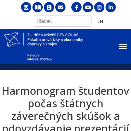
Search
Vyberte váš jazyk
EN
...
Harmonogram študentov
počas štátnych
záverečných skúšok a
odovzdávanie prezentácií