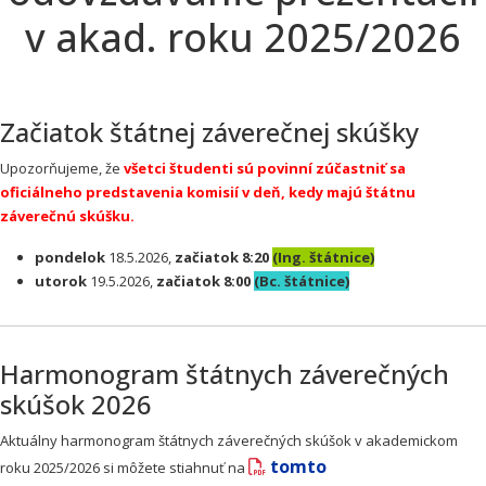
v akad. roku 2025/2026
Začiatok štátnej záverečnej skúšky
Upozorňujeme, že
všetci študenti sú
povinní zúčastniť sa
oficiálneho predstavenia komisií v deň, kedy majú štátnu
záverečnú skúšku.
pondelok
18.5.2026,
začiatok 8:20
(Ing. štátnice)
utorok
19.5.2026,
začiatok 8:00
(Bc. štátnice)
Harmonogram štátnych záverečných
skúšok 2026
Aktuálny harmonogram štátnych záverečných skúšok v akademickom
tomto
roku 2025/2026 si môžete stiahnuť na