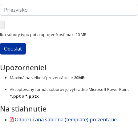
Priezvisko
Súbor
Iba súbory typu ppt a pptx; veľkosť max. 20 MB.
Odoslať
Upozornenie!
Maximálna veľkosť prezentácie je
20MB
Akceptovaný formát súborov je výhradne Microsoft PowerPoint
*.ppt
a
*.pptx
Na stiahnutie
Odporúčaná šablóna (template) prezentácie