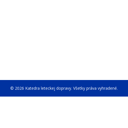
© 2026 Katedra leteckej dopravy. Všetky práva vyhradené.
ej webovej stránke. Ak odmietnete používanie cookies, táto webová s
bné na správne fungovanie webovej stránky. Nemôžete ich zakázať.