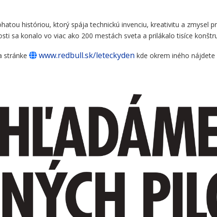
ohatou históriou, ktorý spája technickú invenciu, kreativitu a zmysel
ti sa konalo vo viac ako 200 mestách sveta a prilákalo tisíce konštru
www.redbull.sk/leteckyden
na stránke
kde okrem iného nájdete a